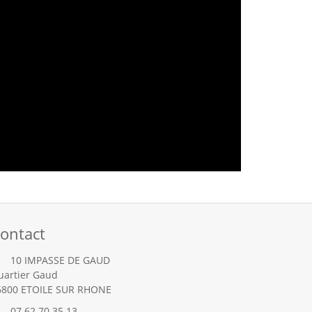
ontact
10 IMPASSE DE GAUD
uartier Gaud
6800
ETOILE SUR RHONE
07 62 70 35 13