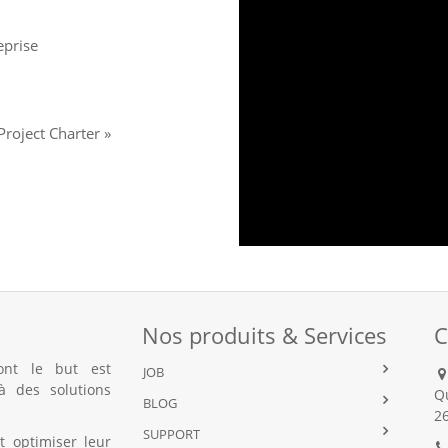
eprise
Ça se concrétise par une charte de projet : « Project Charter »
Nos produits & Services
C
nt le but est
JOB
Q
BLOG
2
SUPPORT
t optimiser leur